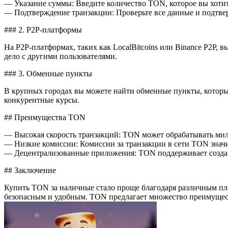
— Указание суммы: Введите количество TON, которое вы хотит
— Подтверждение транзакции: Проверьте все данные и подтве
### 2. P2P-платформы
На P2P-платформах, таких как LocalBitcoins или Binance P2P, 
дело с другими пользователями.
### 3. Обменные пункты
В крупных городах вы можете найти обменные пункты, которы
конкурентные курсы.
## Преимущества TON
— Высокая скорость транзакций: TON может обрабатывать милл
— Низкие комиссии: Комиссии за транзакции в сети TON значи
— Децентрализованные приложения: TON поддерживает создани
## Заключение
Купить TON за наличные стало проще благодаря различным пл
безопасным и удобным. TON предлагает множество преимуществ