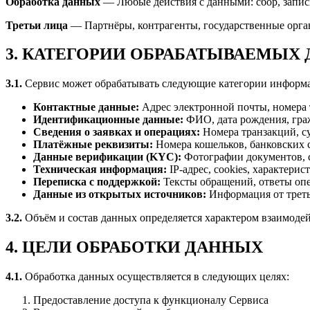
Обработка данных
— Любые действия с данными: сбор, запись
Третьи лица
— Партнёры, контрагенты, государственные орган
3. КАТЕГОРИИ ОБРАБАТЫВАЕМЫХ
3.1.
Сервис может обрабатывать следующие категории информ
Контактные данные:
Адрес электронной почты, номера
Идентификационные данные:
ФИО, дата рождения, граж
Сведения о заявках и операциях:
Номера транзакций, с
Платёжные реквизиты:
Номера кошельков, банковских с
Данные верификации (KYC):
Фотографии документов, с
Техническая информация:
IP-адрес, cookies, характерис
Переписка с поддержкой:
Тексты обращений, ответы оп
Данные из открытых источников:
Информация от треть
3.2.
Объём и состав данных определяется характером взаимодей
4. ЦЕЛИ ОБРАБОТКИ ДАННЫХ
4.1.
Обработка данных осуществляется в следующих целях:
Предоставление доступа к функционалу Сервиса