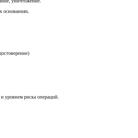
ание, уничтожение.
х основаниях.
достоверение)
 и уровнем риска операций.