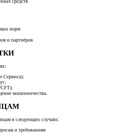
нных средств
мых норм
ов и партнёров
ТКИ
ях:
и Сервиса);
уг;
/CFT);
щение мошенничества.
ЛИЦАМ
лицам в следующих случаях:
росам и требованиям