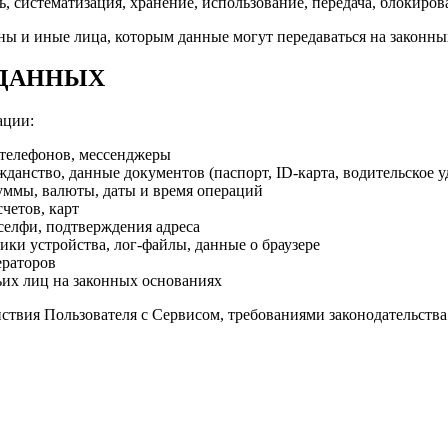
, систематизация, хранение, использование, передача, блокиров
ы и иные лица, которым данные могут передаваться на законны
 ДАННЫХ
ации:
 телефонов, мессенджеры
данство, данные документов (паспорт, ID-карта, водительское у
уммы, валюты, даты и время операций
четов, карт
елфи, подтверждения адреса
тики устройства, лог-файлы, данные о браузере
ераторов
их лиц на законных основаниях
ствия Пользователя с Сервисом, требованиями законодательства