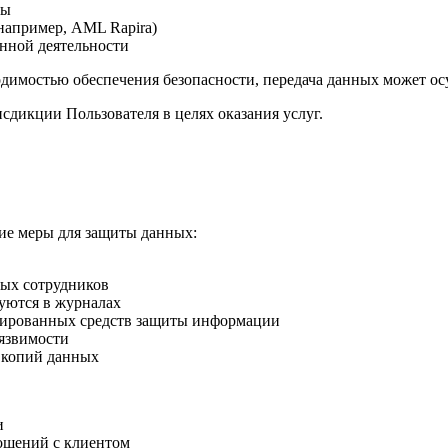
ры
апример, AML Rapira)
нной деятельности
димостью обеспечения безопасности, передача данных может ос
дикции Пользователя в целях оказания услуг.
ие меры для защиты данных:
ных сотрудников
уются в журналах
ированных средств защиты информации
уязвимости
 копий данных
и
ошений с клиентом