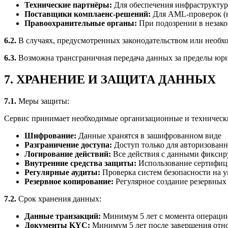
Технические партнёры:
Для обеспечения инфраструкту
Поставщики комплаенс-решений:
Для AML-проверок (н
Правоохранительные органы:
При подозрении в незако
6.2.
В случаях, предусмотренных законодательством или необхо
6.3.
Возможна трансграничная передача данных за пределы юрис
7. ХРАНЕНИЕ И ЗАЩИТА ДАННЫХ
7.1.
Меры защиты:
Сервис принимает необходимые организационные и техническ
Шифрование:
Данные хранятся в зашифрованном виде
Разграничение доступа:
Доступ только для авторизован
Логирование действий:
Все действия с данными фиксир
Внутренние средства защиты:
Использование сертифиц
Регулярные аудиты:
Проверка систем безопасности на 
Резервное копирование:
Регулярное создание резервных
7.2.
Срок хранения данных:
Данные транзакций:
Минимум 5 лет с момента операци
Документы KYC:
Минимум 5 лет после завершения отн